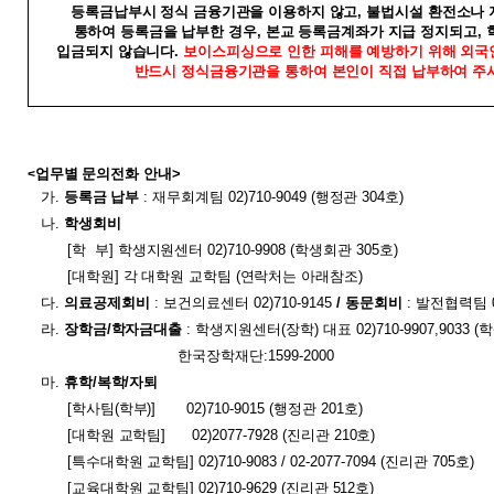
등록금납부시 정식 금융기관을 이용하지 않고
,
불법시설 환전소나 
통하여 등록금을 납부한 경우
,
본교 등록금계좌가 지급 정지되고
,
입금되지 않습니다
.
보이스피싱으로 인한 피해를 예방하기 위해 외
반드시 정식금융기관을 통하여 본인이 직접 납부하여 주
업무별 문의전화 안내>
<
가
.
등록금 납부
:
재무회계팀
02)710-9049 (
행정관
304
호
)
나
.
학생회비
[
학
부
]
학생지원센터
02)710-9908 (
학생회관
305
호
)
[
대학원
]
각 대학원 교학팀
(
연락처는 아래참조
)
다
.
의료공제회비
: 보건의료센터 02)710-9145
/ 동문회비
: 발전협력팀 02
라
.
장학금
/
학자금대출
: 학생지원센터(장학)
대표
02)710-9907,9033 (
학
한국장학재단:1599-2000
마
.
휴학
/
복학
/
자퇴
[
학사팀
(
학부
)] 02)710-9015 (
행정관 201
호
)
[
대학원 교학팀
] 02)2077-7928 (
진리관 210
호
)
[
특수대학원 교학팀
] 02)710-9083 / 02-2077-7094 (
진리관
705
호
)
[
교육대학원 교학팀
] 02)710-9629 (
진리관 512
호
)