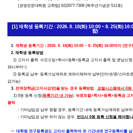
[
경영전문대학원 교학팀
] 02)2077-7308 (백주년기념관
511
호
)
[1] 재학생 등록기간 : 2026. 8. 18(화) 10:
0
0 ~ 8. 25(화)
함)
1
.
재학생 등록기간 :
2026. 8. 18(화) 10:00 ~ 8. 25(화) 16:00까지 
2. 재학생 등록방법
1)
고지서 출력:
숙명포털
>
학사
>
등록
>
등록금 고지서 출력 및 분납신청- 
16시부터~)
2) 등록금 납부: 등록가상계좌로 계좌이체하여 납부(인터넷/폰/스마트폰
감가능)
3.
전액장학금(고지서감면)을 받는 경우 등록방법
:
포털시스템에서 0
원
1)
0
원
등록 신청(
등록기간 내 가능
):
숙명포털>학사>등록>등록금 고
클릭
-
기타납입금 납부 원할 경우, 등록기간 내에 등록가상계좌로 납부하
- 기타납입금 납부 하지 않는 경우,
반드시 0원 등록 신청을 해야합
☞
대학원 연구등록생도 고지서 출력하여 위 기간내에 연구등록비를 납