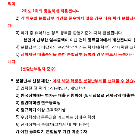
되며,
2차도 1차와 동일하게 적용
됩
니다.
2)
각 차수별 분할납부 기간을 준수하지 않을 경우 다음 학기 분할납
다.
3)
학기 중 휴학하는 경우 등록금 환불기준에 따라 환불됩니다
.
-
본인이 납부한 일부금액이 아닌 전체 등록금액에서 계산됩니다. (아
4)
분할납부금 미납자의 수강
/
학적처리는
학사팀
(
학부
),
각 대학원 교
5)
장학재단 대출승인을 통한 분할납부 등록의 경우 반드시 등록기간
니다.
(분할납부일자 준수)
5. 분할납부 신청 제한 :
아래 해당 학생은 분할납부제를 선택할 수 없습
1) 입학한 첫 학기
: 신
(
편
)
입생
,
재입학생
2)
한국장학재단 학자금 대출 신청학생
(일시납으로 전체금액 대출받
3)
일반대학원 연구등록생
4)
정규학기 이상 초과학기생
5)
수강학점당 등록금을 계산하는 장애우 학생
6) 전액장학금 수혜자(고지서 내 학비감면)
7)
이전 등록학기 분할납부 기간 미준수자