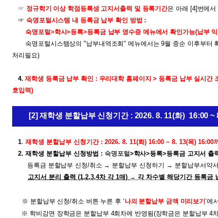
☞
정규학기 이상 학점등록생
고지서출력 및 등록기간
은 아래 [
4]
번에서
☞
숙명포털시스템 내 등록금 납부 확인 방법 :
숙명포털>학사>등록>등록금 납부 영수증 메뉴에서 확인가능(납부 익일 
숙명포털시스템상의
"납부내역조회"
메뉴에서는 9월 중순 이후부터 
처리필요)
4
.
재학생 등록금 납부 확인 : 우리대학 홈페이지 > 등록금 납부 실시간 
호입력)
[2] 재학생 분할납부 신청기간 : 2026. 8. 11(화) 16:00 ~ 
1
.
재학생 분할납부 신청기간 : 2026. 8. 11(화) 16:00 ~ 8. 13(목) 16:0
2.
재학생 분할납부 신청방법 :
숙명포털
>
학사
>
등록
>
등록금 고지서 출력
등
록금 분할납부 신청/취소
→
분할납부 신청하기
→
분할납부서약서
고지서 분리 출력 (1,2,3,4차 각 1매)
→
각 차수
별 해당기간 등록금 
※
분할납부 신청/취소 버튼 누른 후 ‘
나의 분할납부 금액 미리보기
’에
※ 학비감면 장학금은 분할납부 4회차에 반영됨(장학금은 분할납부 4차