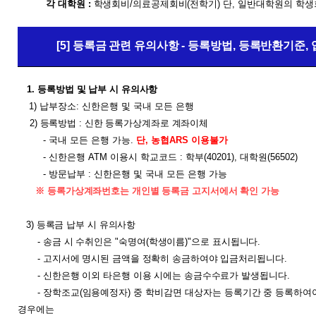
각
대학원
:
학생회비
/
의료공제회비
(
전학기
) 단, 일반대학원의 학
[5] 등록금 관련 유의사항 - 등록방법, 등록반환기준,
1.
등록방법 및 납부 시 유의사항
1)
납부장소: 신한은행 및 국내 모든 은행
2) 등록방법 : 신한 등록가상계좌로 계좌이체
-
국내 모든 은행 가능.
단, 농협ARS 이용불가
- 신한은행 ATM 이용시
학교코드 :
학부(
40201),
대학원(
56502)
- 방문납부
: 신한은행 및 국내 모든 은행 가능
※
등록가상계좌번호는
개인별 등록금 고지서에서 확인 가능
3)
등록금 납부 시 유의사항
-
송금 시 수취인은
"
숙명여
(
학생이름
)"
으로 표시됩니다
.
-
고지서에 명시된 금액을 정확히 송금하여야 입금처리됩니다
.
-
신한은행 이외 타은행 이용 시에는 송금수수료가 발생됩니다
.
-
장학조교
(
임용예정자
) 중 학비감면 대상자는
등록기간 중 등록하여
경우에는