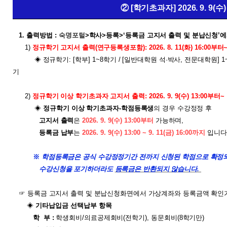
② [학기초과자] 2026. 9. 9(수) 1
1.
출력방법 :
숙명포털
>
학사
>
등록
>‘
등록금 고지서 출력 및 분납신청
’
에
1)
정규학기 고지서 출력
(연구등록생포함)
: 2026. 8. 11(화)
16:00
부터
◈ 정규학기
: [
학부
] 1~8
학기 /
[
일반대학원 석
·
박사
,
전문대학원
] 1
기
2)
정규학기 이상 학기초과자 고지서 출력
: 2026. 9. 9(수
) 13:00
부터~
◈
정규학기 이상 학기초과자
-
학점등록생
의 경우 수강정정 후
고지서
출
력
은
2026. 9. 9(수
) 13:00
부터
가능하며
,
등록금 납부
는
2026. 9. 9(수)
13:00 ~ 9. 11(금
) 16:00까지
입니다
※
학점등록금은 공식 수강정정기간 전까지 신청된 학점으로 확정
수강신청을 포기하더라도
등록금은 반환되지 않습니다
.
☞
등록금 고지서 출력 및 분납신청
화면에서
가상계좌와 등록금액 확인
◈
기타납입금 선택납부 항목
학
부
:
학생회비
/
의료공제회비
(
전학기
),
동문회비
(8
학기만
)