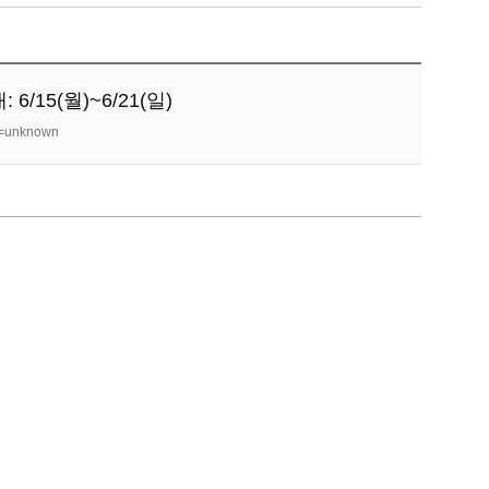
15(월)~6/21(일)
ut=unknown