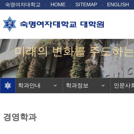
숙명여자대학교
HOME
SITEMAP
ENGLISH
미래의 변화를 주도하는
Gentle power to 
학과안내
학과정보
인문사
경영학과