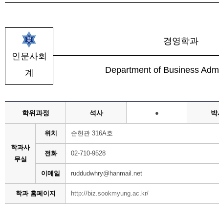
경영학과
인문사회
Department of Business Admi
계
학위과정
석사
●
박
위치
순헌관 316A호
학과사
전화
02-710-9528
무실
이메일
ruddudwhry@hanmail.net
학과 홈페이지
http://biz.sookmyung.ac.kr/